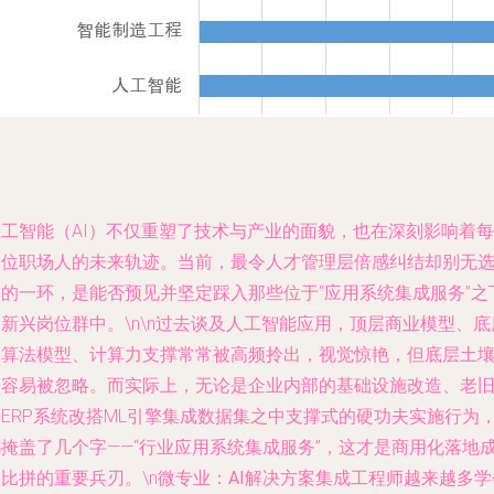
人工智能（AI）不仅重塑了技术与产业的面貌，也在深刻影响着每
一位职场人的未来轨迹。当前，最令人才管理层倍感纠结却别无
择的一环，是能否预见并坚定踩入那些位于“应用系统集成服务”之
新兴岗位群中。\n\n过去谈及人工智能应用，顶层商业模型、底
的算法模型、计算力支撑常常被高频拎出，视觉惊艳，但底层土
却容易被忽略。而实际上，无论是企业内部的基础设施改造、老
的ERP系统改搭ML引擎集成数据集之中支撑式的硬功夫实施行为
都掩盖了几个字——“行业应用系统集成服务”，这才是商用化落地
比拼的重要兵刃。\n
微专业：AI解决方案集成工程师
越来越多学