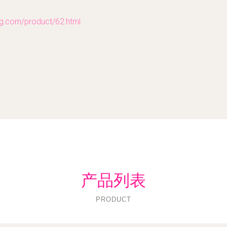
om/product/62.html
产品列表
PRODUCT