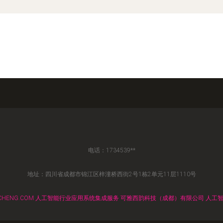
电话：1734539**
地址：四川省成都市锦江区梓潼桥西街2号1栋2单元11层1110号
CHENG.COM
人工智能行业应用系统集成服务
可雅西韵科技（成都）有限公司
人工